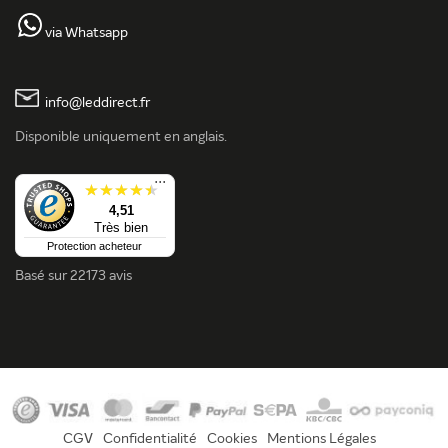
via Whatsapp
info@leddirect.fr
Disponible uniquement en anglais.
...
4,51
Très bien
Protection acheteur
Basé sur
22173 avis
CGV
Confidentialité
Cookies
Mentions Légales