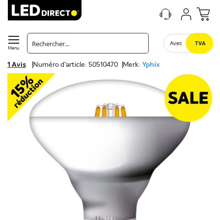
Avec
TVA
Menu
1
Avis
Numéro d'article: 50510470
Merk:
Yphix