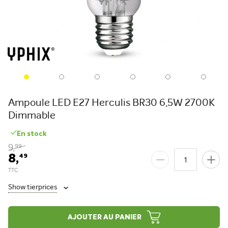
Ampoule LED E27 Herculis BR30 6,5W 2700K
Dimmable
En stock
9,
99
8,
49
Show tierprices
AJOUTER AU PANIER