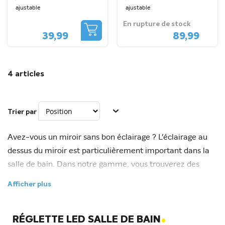
ajustable
ajustable
En rupture de stock
39,99
89,99
4
articles
Trier par
Avez-vous un miroir sans bon éclairage ? L'éclairage au
dessus du miroir est particulièrement important dans la
salle de bain. Dans notre gamme, vous trouverez des
options peu coûteuses pour éclairer votre miroir de salle
Afficher plus
de bain. En plus d'un prix abordable, vous trouverez un
éclairage de salle de bain de différentes tailles et
.
formes. Grâce aux LED intégrées, l'éclairage s'allume
RÉGLETTE LED SALLE DE BAIN