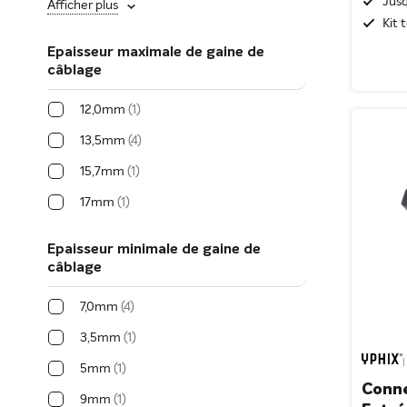
Jusq
Afficher plus
Kit 
Epaisseur maximale de gaine de
câblage
12,0mm
1
13,5mm
4
15,7mm
1
17mm
1
Epaisseur minimale de gaine de
câblage
7,0mm
4
3,5mm
1
5mm
1
Conne
9mm
1