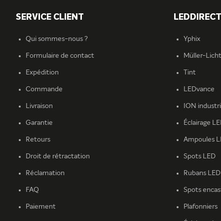
SERVICE CLIENT
LEDDIREC
Qui sommes-nous ?
Yphix
Formulaire de contact
Müller-Lich
Expédition
Tint
Commande
LEDvance
Livraison
ION industr
Garantie
Éclairage L
Retours
Ampoules 
Droit de rétractation
Spots LED
Réclamation
Rubans LED
FAQ
Spots encas
Paiement
Plafonniers