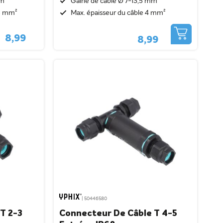
mm²
Gaine de câble Ø 7-13,5 mm²
,5 mm²
Max. épaisseur du câble 4 mm²
8,99
8,99
| 50446580
T 2-3
Connecteur De Câble T 4-5