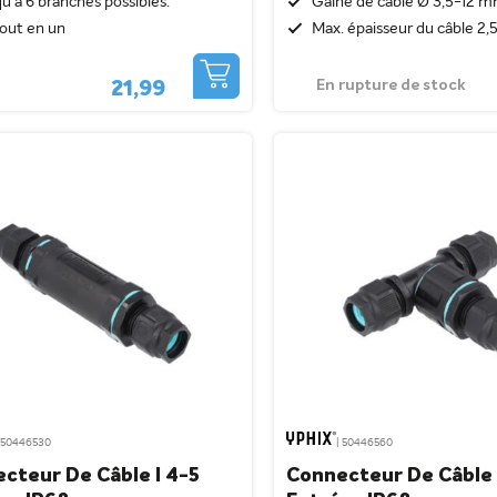
u'à 6 branches possibles.
Gaine de câble Ø 3,5-12 
tout en un
Max. épaisseur du câble 2
En rupture de stock
21,99
| 50446530
| 50446560
cteur De Câble I 4-5
Connecteur De Câble 