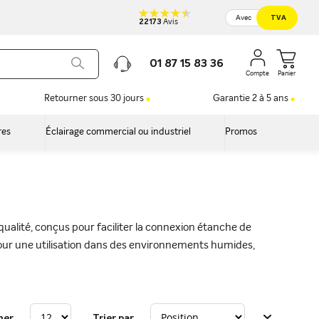
Avec
TVA
22173
Avis
01 87 15 83 36
Panier
Retourner sous 30 jours
Garantie 2 à 5 ans
res
Éclairage commercial ou industriel
Promos
alité, conçus pour faciliter la connexion étanche de
 pour une utilisation dans des environnements humides,
her
Trier par