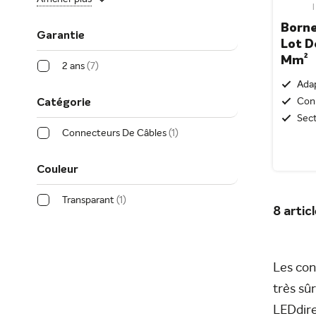
Borne
Garantie
Lot D
Mm²
2 ans
7
Adap
Conn
Catégorie
Sect
Connecteurs De Câbles
1
Couleur
Transparant
1
8
artic
Les con
très sû
LEDdire