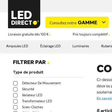
GAMME
Consultez notre
Livraison gratuite dès 100 €
Prix toujours compétitif
Ampoules LED
Éclairage LED
Luminaires
Rubans
.
FILTRER PAR
CO
Type de produit
Ci-desso
Détecteur De Mouvement
deux ou p
Sécurité
souterrai
Variateur LED
En savoir 
Transformateur LED
Scies-Cloches
8
artic