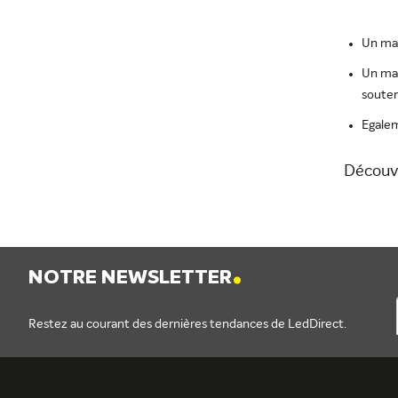
Un man
Un man
souter
Egalem
Découvr
.
NOTRE NEWSLETTER
Restez au courant des dernières tendances de LedDirect.