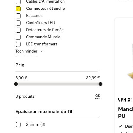
Câbles D'Alimentation
Connecteur étanche
Raccords
Contrôleurs LED
Détecteurs de fumée
Commande Murale
LED transformers
Toon minder
Prix
3,00 €
22,99 €
OK
8 produits
|
Manc
Epaisseur maximale du fil
PU
2,5mm
3
Dia