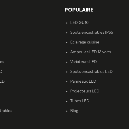
T
POPULAIRE
LED GU10
t
Spots encastrables IP65
Éclairage cuisine
Ampoules LED 12 volts
ies
Variateurs LED
ED
Spots encastrables LED
LED
Panneaux LED
Projecteurs LED
Tubes LED
trables
Blog