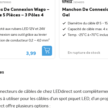
| 50799900
| 50146515
s De Connexion Wago –
Manchon De Connexi
e 5 Pièces – 3 Pôles 4
Gel
Diamètre du câble Ø 5 - 1
té aux rubans LED 12V et 24V
Capacité de câble max. 4 
exion sans outil grâce au levier
Temp. -25°C à +70°C inclu
ion de conducteur 0,2 – 4,0 mm²
En rupture de stock
3,99
les
necteurs de câbles de chez LEDdirect sont complètement
rs à utiliser pour les câbles d'un spot piquet LED, d'un p
ct offre plusieurs options :