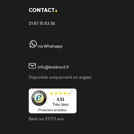
.
CONTACT
01 87 15 83 36
via Whatsapp
info@leddirect.fr
Disponible uniquement en anglais.
...
4,51
Très bien
Protection acheteur
Basé sur
22173 avis