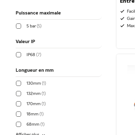
Entré
Faci
Puissance maximale
Gain
Max.
5 bar
5
Valeur IP
IP68
7
Longueur en mm
130mm
1
132mm
1
170mm
1
18mm
1
68mm
1
Afficher plus