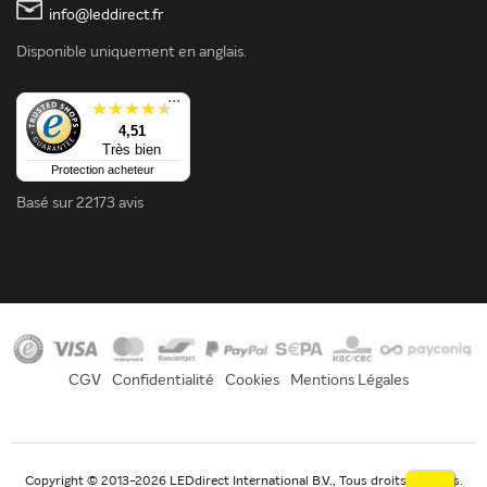
info@leddirect.fr
Disponible uniquement en anglais.
...
4,51
Très bien
Protection acheteur
Basé sur
22173 avis
CGV
Confidentialité
Cookies
Mentions Légales
Copyright © 2013-2026 LEDdirect International B.V., Tous droits réservés.