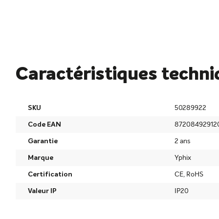
Caractéristiques techn
SKU
50289922
Code EAN
87208492912
Garantie
2 ans
Marque
Yphix
Certification
CE, RoHS
Valeur IP
IP20