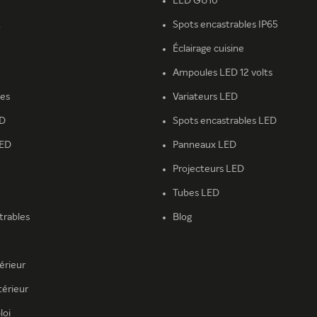
LED GU10
t
Spots encastrables IP65
Éclairage cuisine
Ampoules LED 12 volts
ies
Variateurs LED
ED
Spots encastrables LED
LED
Panneaux LED
Projecteurs LED
Tubes LED
trables
Blog
térieur
térieur
loi