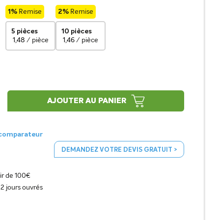
1%
Remise
2%
Remise
5 pièces
10 pièces
1,48
/ pièce
1,46
/ pièce
AJOUTER AU PANIER
 comparateur
DEMANDEZ VOTRE DEVIS GRATUIT >
tir de 100€
 2 jours ouvrés