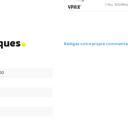
| Sku: 502894
.
iques
Rédigez votre propre commenta
00