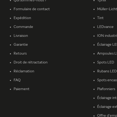
Qui sommes-nous ?
Yphix
Formulaire de contact
Müller-Lich
Expédition
Tint
Commande
LEDvance
Livraison
ION industr
Garantie
Éclairage L
Retours
Ampoules 
Droit de rétractation
Spots LED
Réclamation
Rubans LED
FAQ
Spots encas
Paiement
Plafonniers
Éclairage in
Éclairage ex
Offre d'emp