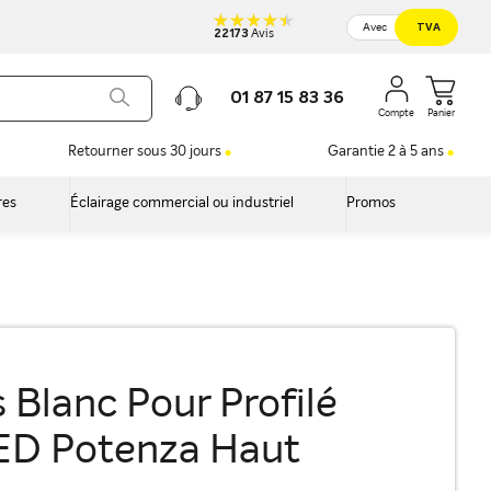
Avec
TVA
22173
Avis
01 87 15 83 36
Panier
Retourner sous 30 jours
Garantie 2 à 5 ans
res
Éclairage commercial ou industriel
Promos
Blanc Pour Profilé
ED Potenza Haut