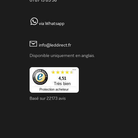
01 87 15 83 36
via Whatsapp
info@leddirect.fr
Disponible uniquement en anglais.
...
4,51
Très bien
Protection acheteur
Basé sur
22173 avis