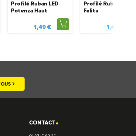
Profilé Ruban LED
Profilé Ruban LED
Potenza Haut
Felita
1,49 €
1,49 €
-VOUS
.
CONTACT