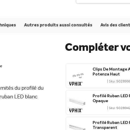
chniques
Autres produits aussi consultés
Avis des clien
Compléter v
he
Clips De Montage 
Potenza Haut
| Sku: 502899
mités du profilé du
Profilé Ruban LED
 ruban LED blanc
Opaque
| Sku: 502894
Profilé Ruban LED
Transparent