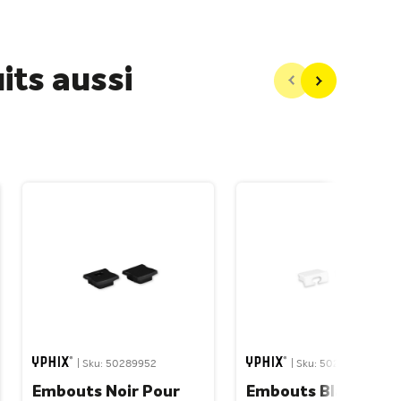
its aussi
| Sku: 50289952
| Sku: 50289920
Embouts Noir Pour
Embouts Blanc Pou