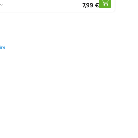
7,99 €
27
ire