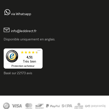
via Whatsapp
info@leddirect.fr
Disponible uniquement en anglais.
...
4,51
Très bien
Protection acheteur
Basé sur
22173 avis