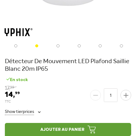
Détecteur De Mouvement LED Plafond Saillie
Blanc 20m IP65
En stock
17,
99
14,
99
Show tierprices
AJOUTER AU PANIER