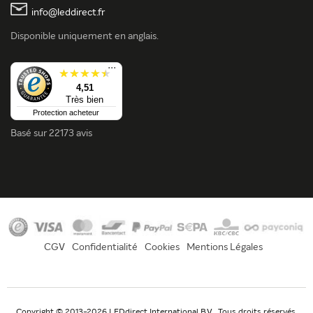
info@leddirect.fr
Disponible uniquement en anglais.
...
4,51
Très bien
Protection acheteur
Basé sur
22173 avis
CGV
Confidentialité
Cookies
Mentions Légales
Copyright © 2013-2026 LEDdirect International B.V., Tous droits réservés.