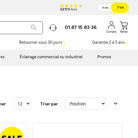
Avec
TVA
22173
Avis
01 87 15 83 36
Panier
Retourner sous 30 jours
Garantie 2 à 5 ans
res
Éclairage commercial ou industriel
Promos
her
Trier par