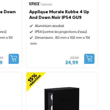
| 50241023
be Down
Applique Murale Kubbe 4 Up
And Down Noir IP54 GU9
Aluminium anodisé
ures)
IP54 (contre les projections d'eau)
 mm x 93
Dimensions : 80 mm x 102 mm x 114
mm
99
29,99
99
24,99