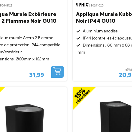
 50641122
| 50241020
que Murale Extérieure
Applique Murale Kub
 2 Flammes Noir GU10
Noir IP44 GU10
Aluminium anodisé
lique murale Acero 2 Flamme
IP44 (contre les éclabouss
ce de protection IP44 compatible
Dimensions : 80 mm x 68
ur/extérieur
mm
ensions: Ø60mm x 162mm
24,
31,99
20,