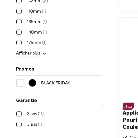
102mm
2
110mm
1
135mm
1
140mm
1
175mm
1
Afficher plus
Promos
BLACK FRIDAY
Garantie
|
Appli
2 ans
11
Pouri
3 ans
1
Coule
Coul