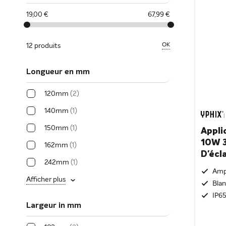
19,00 €
67,99 €
OK
12 produits
Longueur en mm
120mm
2
140mm
1
|
150mm
1
Appli
10W 
162mm
1
D'écl
242mm
1
Amp
Afficher plus
Bla
IP65
Largeur in mm