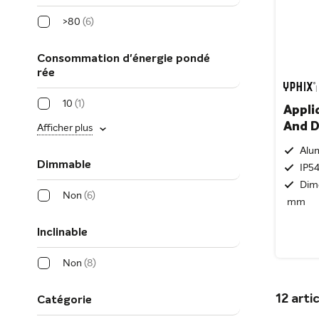
>80
6
Consommation d'énergie pondé
rée
|
10
1
Appli
And D
Afficher plus
Alu
Dimmable
IP54
Dim
Non
6
mm
Inclinable
Non
8
12
artic
Catégorie