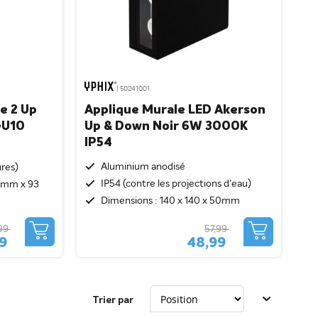
| 50241001
e 2 Up
Applique Murale LED Akerson
GU10
Up & Down Noir 6W 3000K
IP54
Aluminium anodisé
ures)
IP54 (contre les projections d'eau)
 mm x 93
Dimensions : 140 x 140 x 50mm
99
57,99
99
48,99
Trier par