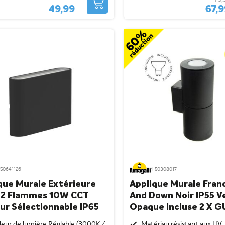
49,99
67,
 50641126
| 50308017
que Murale Extérieure
Applique Murale Fran
 2 Flammes 10W CCT
And Down Noir IP55 V
ur Sélectionnable IP65
Opaque Incluse 2 X G
3000K
eur de lumière Réglable (3000K /
Matériau résistant aux UV,