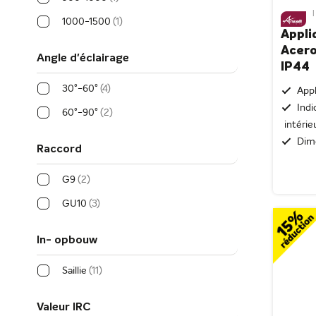
|
1000-1500
1
Appli
Acero
Angle d'éclairage
IP44
30°-60°
4
App
Indi
60°-90°
2
intérie
Dim
Raccord
G9
2
GU10
3
In- opbouw
Saillie
11
Valeur IRC