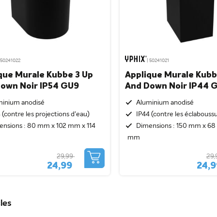
 50241022
| 50241021
que Murale Kubbe 3 Up
Applique Murale Kubb
own Noir IP54 GU9
And Down Noir IP44 
minium anodisé
Aluminium anodisé
 (contre les projections d'eau)
IP44 (contre les éclabouss
ensions : 80 mm x 102 mm x 114
Dimensions : 150 mm x 68
mm
29,99
29,
24,99
24,
les