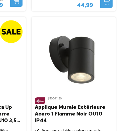
99
44,99
| 50641120
ca Up
Applique Murale Extérieure
erre
Acero 1 Flamme Noir GU10
U10 3,5W
IP44
 IP55
Acier inoxydable applique murale