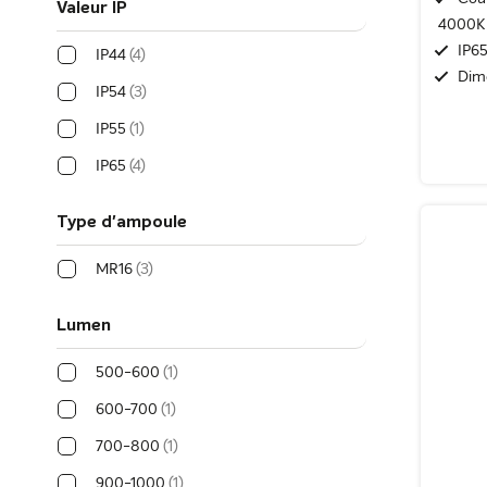
Valeur IP
4000K 
IP65
IP44
4
Dim
IP54
3
IP55
1
IP65
4
Type d'ampoule
MR16
3
Lumen
500-600
1
600-700
1
700-800
1
900-1000
1